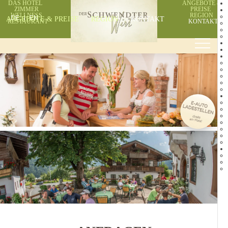
DAS HOTEL
ANGEBOTE &
ZIMMER
PREISE
WELLNESS
REGION
ANGEBOTE & PREISE
DE
EN
REGION
KONTAKT
RESTAURANT
KONTAKT